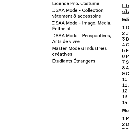
Licence Pro. Costume
Li
DSAA Mode - Collection,
cl
vêtement & accessoire
Edi
DSAA Mode - Image, Média,
1 
Éditorial
2 
DSAA Mode - Prospectives,
3 
Arts de vivre
4 
Master Mode & Industries
5 
créatives
6 P
Étudiants Étrangers
7 
8 
9 
10
11
12
13
14 
Mod
1 
2 