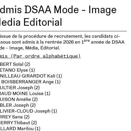
dmis DSAA Mode - Image
edia Editorial
’issue de la procédure de recrutement, les candidats ci-
ère
sous sont admis à la rentrée 2026 en 1
année de DSAA
e - Image, Média, Éditorial.
mis (Par ordre alphabétique)
BERT Solal (2)
ETANO Elyse (1)
NILLEAU GIRARDOT Kali (1)
 BOISBERRANGER Ange (1)
ULTIER Joseph (2)
RAUD MOINE Louise (1)
UISON Amélie (2)
BLER Joseph (2)
LIVIER-CLOUD Joseph (1)
RREY Sana (2)
IERRY Thibaut (2)
ELLARD Marilou (1)