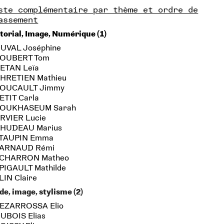
ste complémentaire par thème et ordre de
assement
torial, Image, Numérique (1)
DUVAL Joséphine
JOUBERT Tom
BETAN Leïa
CHRETIEN Mathieu
FOUCAULT Jimmy
ETIT Carla
SOUKHASEUM Sarah
ARVIER Lucie
CHUDEAU Marius
 TAUPIN Emma
 ARNAUD Rémi
 CHARRON Matheo
 PIGAULT Mathilde
LIN Claire
e, image, stylisme (2)
PEZARROSSA Elio
DUBOIS Elias