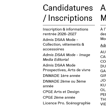
Candidatures
A
/ Inscriptions
M
Inscription & informations
À l
rentrée 2026-2027
des
Mod
Admis DSAA Mode -
Collection, vêtements &
Ad
accessoires
AU
Admis DSAA Mode - Image
CA
Media Editorial
CO
Admis DSAA Mode
DU
Prospectives, Arts de vivre
GA
DNMADE 1ère année
GI
JO
DNMADE 2ème ou 3ème
KU
année
OL
CPGE Arts et Design
PE
CPGE 2ème année
TH
Licence Pro. Scénographie
VI