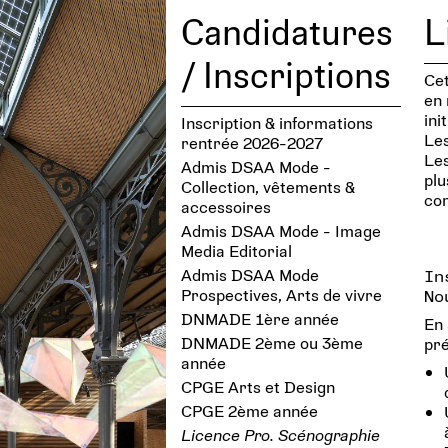
Candidatures
L
/ Inscriptions
Cet
en 
init
Inscription & informations
Les
rentrée 2026-2027
Les
Admis DSAA Mode -
plu
Collection, vêtements &
com
accessoires
Admis DSAA Mode - Image
Media Editorial
Admis DSAA Mode
In
Prospectives, Arts de vivre
No
DNMADE 1ère année
En 
DNMADE 2ème ou 3ème
pré
année
CPGE Arts et Design
CPGE 2ème année
Licence Pro. Scénographie