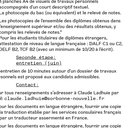
3 planches A4 de visuels de travaux personnels
accompagnés d'un court descriptif textuel.
La photocopie du bac (ou équivalent) et le relevé de notes.
Les photocopies de l'ensemble des diplômes obtenus dans
l'enseignement supérieur et/ou des résultats obtenus, y
compris les relevés de notes.*
Pour les étudiants titulaires de diplômes étrangers,
attestation de niveau de langue française : DALF C1 ou C2,
DELF B2, TCF B2 (avec un minimum de 10/20 à l'écrit).
Seconde étape:
entretien (juin)
entretien de 10 minutes autour d'un dossier de travaux
sonnels est proposé aux candidats admissibles.
Contact:
r tous renseignements s’adresser à Claude Ladhuie par
l:
claude.ladhuie@sorbonne-nouvelle.fr
our les documents en langue étrangère, fournir une copie
la traduction établie par les services consulaires français
 par un traducteur assermenté en France.
our les documents en langue étrangère, fournir une copie