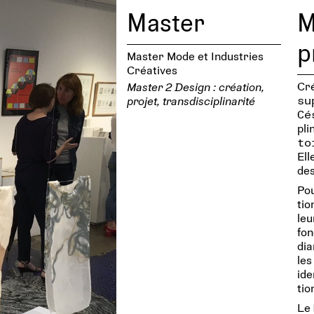
Master
M
p
Master Mode et Industries
Créatives
Cré
Master 2 Design : créa­tion,
su
projet, trans­dis­ci­pli­na­rité
Cé
pli
to
Ell
des
Pou
tio
leu
fon
dia
les
ide
tio
Le