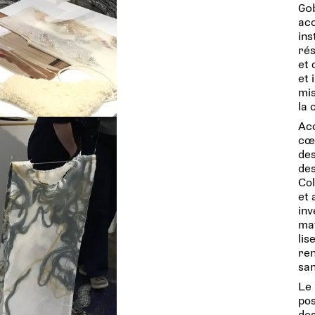
Go
acc
ins
rés
et 
et 
mis
la 
Acc
cœu
des
des
Col
et 
inv
mat
lis
ren
sa
Le 
pos
des