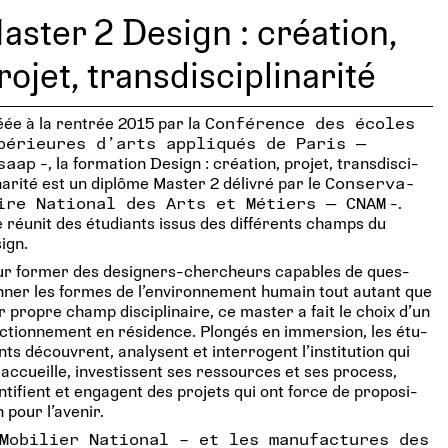
aster 2 Design : créa­tion,
rojet, trans­dis­ci­pli­na­rité
ée à la ren­trée 2015 par la
Confé­rence des écoles
pé­rieures d’arts appli­qués de Paris —
saap
-, la for­ma­tion Design : créa­tion, projet, trans­dis­ci­
­na­rité est un diplôme Master 2 déli­vré par le
Conser­va­
ire Natio­nal des Arts et Métiers — CNAM
-.
e réunit des étu­diants issus des dif­fé­rents champs du
ign.
r former des desi­gners-cher­cheurs capables de ques­
n­ner les formes de l’environnement humain tout autant que
r propre champ dis­ci­pli­naire, ce master a fait le choix d’un
c­tion­ne­ment en rési­dence. Plon­gés en immer­sion, les étu­
nts découvrent, ana­lysent et inter­rogent l’institution qui
 accueille, inves­tissent ses res­sources et ses pro­cess,
n­ti­fient et engagent des pro­jets qui ont force de pro­po­si­
n pour l’avenir.
Mobi­lier Natio­nal – et les manu­fac­tures des