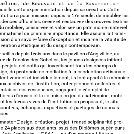
be­lins, de Beau­vais et de la Savon­ne­rie
-
ueille cette expé­ri­men­ta­tion depuis sa créa­tion. Cette
­ti­tu­tion a pour mis­sion, depuis le 17è siècle, de meu­bler les
i­dences offi­cielles, créer et res­tau­rer des œuvres tex­tiles
du mobi­lier, pré­ser­ver et valo­ri­ser un patri­moine maté­riel
imma­té­riel de pre­mière impor­tance. Elle assure la trans­
­sion d’un savoir-faire d’exception et incarne la vita­lité de
créa­tion artis­tique et du design contem­po­rain.
ueillis depuis trois ans dans le pavillon d’Angivillier, au
r de l’enclos des Gobe­lins, les jeunes desi­gners ini­tient
 pro­jets col­lec­tifs qui inves­tissent tous les champs du
ign, du pro­to­cole de média­tion à la pro­duc­tion arti­sa­nale.
­lec­ti­ve­ment et indi­vi­duel­le­ment, ils font appel à la mémoire
aux archives de l’institution, entre­prennent col­lectes et
en­taires des res­sources, engagent le réem­ploi de
ières d’œuvre et la re-mise en jeu du patri­moine, mobi­
ent les forces vives de l’institution en pro­po­sant, in situ,
­contres, échanges, exper­tises et par­tages de connais­
nces.
master Design, créa­tion, projet, trans­dis­ci­pli­na­rité pro­
e 24 places aux étu­diants issus des Diplômes supé­rieurs
 Arts Appli­qués — DSAA — ou d’un master 1 lié aux