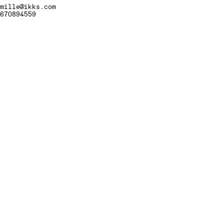
mmille@ikks.com
0670894559