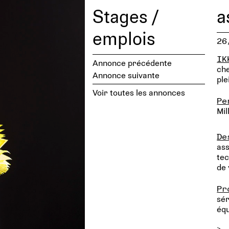
Stages /
a
emplois
26
IK
Annonce précédente
che
Annonce suivante
ple
Voir toutes les annonces
Pe
Mil
De
ass
tec
de 
Pr
sér
éq
>