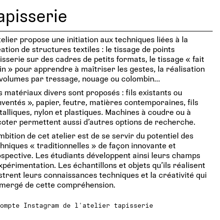
apisserie
telier propose une initiation aux techniques liées à la
ation de structures textiles : le tissage de points
isserie sur des cadres de petits formats, le tissage « fait
n » pour apprendre à maîtriser les gestes, la réalisation
volumes par tressage, nouage ou colombin...
 matériaux divers sont proposés : fils existants ou
nventés », papier, feutre, matières contemporaines, fils
alliques, nylon et plastiques. Machines à coudre ou à
coter permettent aussi d’autres options de recherche.
mbition de cet atelier est de se servir du potentiel des
hniques « traditionnelles » de façon innovante et
spective. Les étudiants développent ainsi leurs champs
xpérimentation. Les échantillons et objets qu’ils réalisent
ustrent leurs connaissances techniques et la créativité qui
émergé de cette compréhension.
Compte Instagram de l'atelier tapisserie