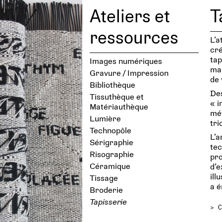
Ateliers et
T
ressources
L’a
cré
tap
Images numériques
mai
Gravure / Impression
de 
Bibliothèque
Des
Tissuthèque et
« i
Matériauthèque
mét
Lumière
tri
Technopôle
L’a
Sérigraphie
tec
Risographie
pro
Céramique
d’e
ill
Tissage
a 
Broderie
Tapisserie
>