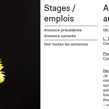
Stages /
A
emplois
a
Annonce précédente
06
Annonce suivante
L'
Cen
Voir toutes les annonces
Pe
Ca
De
Je 
con
sur
est
fré
(ho
– c