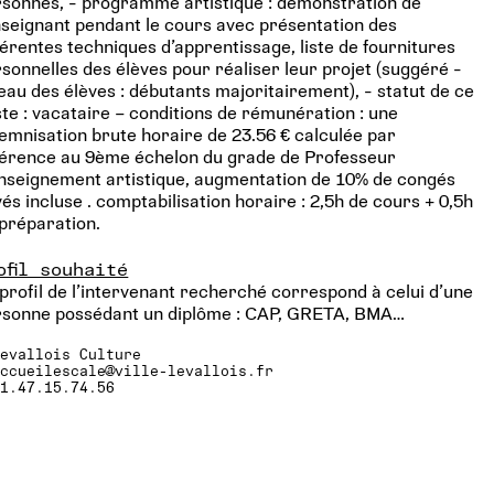
sonnes, - programme artistique : démonstration de
nseignant pendant le cours avec présentation des
férentes techniques d’apprentissage, liste de fournitures
sonnelles des élèves pour réaliser leur projet (suggéré -
eau des élèves : débutants majoritairement), - statut de ce
te : vacataire – conditions de rémunération : une
emnisation brute horaire de 23.56 € calculée par
férence au 9ème échelon du grade de Professeur
nseignement artistique, augmentation de 10% de congés
és incluse . comptabilisation horaire : 2,5h de cours + 0,5h
préparation.
ofil souhaité
profil de l’intervenant recherché correspond à celui d’une
rsonne possédant un diplôme : CAP, GRETA, BMA…
Levallois Culture
accueilescale@ville-levallois.fr
01.47.15.74.56