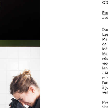
ODE
Pe
Je
De
Les
Mar
de 
idé
Mar
rés
vid
lan
• A
min
l’e
à j
vei
Pr
Vot