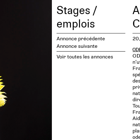
Stages /
A
emplois
C
Annonce précédente
20
Annonce suivante
OD
OD
Voir toutes les annonces
n’u
Fra
spé
des
pri
nat
dir
Tou
Fra
Aid
nat
pla
ode