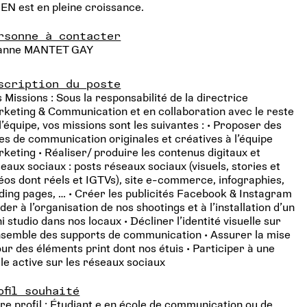
N est en pleine croissance.
rsonne à contacter
anne MANTET GAY
scription du poste
 Missions : Sous la responsabilité de la directrice
keting & Communication et en collaboration avec le reste
l’équipe, vos missions sont les suivantes : • Proposer des
es de communication originales et créatives à l’équipe
keting • Réaliser/ produire les contenus digitaux et
eaux sociaux : posts réseaux sociaux (visuels, stories et
éos dont réels et IGTVs), site e-commerce, infographies,
ding pages, … • Créer les publicités Facebook & Instagram
ider à l’organisation de nos shootings et à l’installation d’un
i studio dans nos locaux • Décliner l’identité visuelle sur
nsemble des supports de communication • Assurer la mise
our des éléments print dont nos étuis • Participer à une
lle active sur les réseaux sociaux
ofil souhaité
re profil : Étudiant.e en école de communication ou de