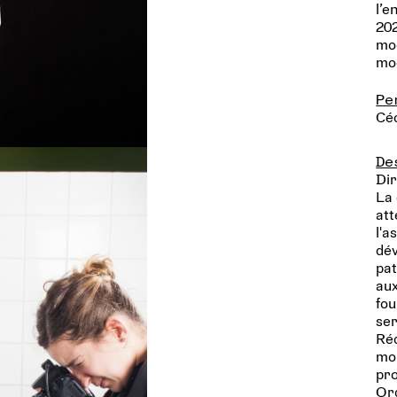
l’e
202
mod
mo
Pe
Cé
De
Dir
La 
att
l'a
dév
pat
aux
fou
ser
Réd
mon
pro
Org