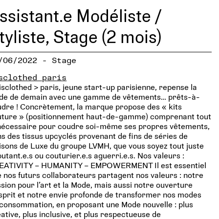
ssistant.e Modéliste /
tyliste, Stage (2 mois)
/06/2022 - Stage
sclothed paris
isclothed > paris, jeune start-up parisienne, repense la
de de demain avec une gamme de vêtements… prêts-à-
dre ! Concrètement, la marque propose des « kits
uture » (positionnement haut-de-gamme) comprenant tout
 nécessaire pour coudre soi-même ses propres vêtements,
s des tissus upcyclés provenant de fins de séries de
sons de Luxe du groupe LVMH, que vous soyez tout juste
utant.e.s ou couturier.e.s aguerri.e.s. Nos valeurs :
EATIVITY – HUMANITY – EMPOWERMENT Il est essentiel
 nos futurs collaborateurs partagent nos valeurs : notre
sion pour l’art et la Mode, mais aussi notre ouverture
sprit et notre envie profonde de transformer nos modes
consommation, en proposant une Mode nouvelle : plus
ative, plus inclusive, et plus respectueuse de