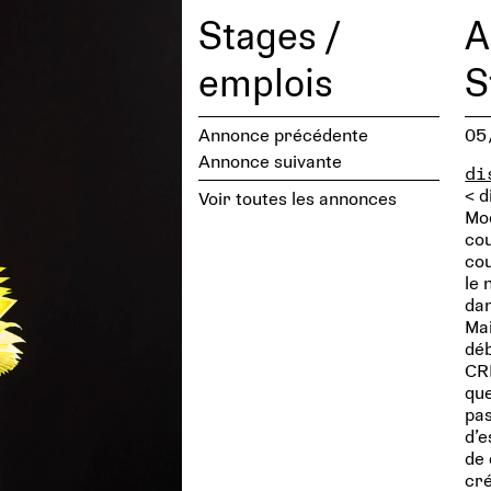
Stages /
A
emplois
S
Annonce précédente
05
Annonce suivante
di
< d
Voir toutes les annonces
Mo
cou
co
le
dan
Mai
déb
CR
que
pas
d’e
de 
cré