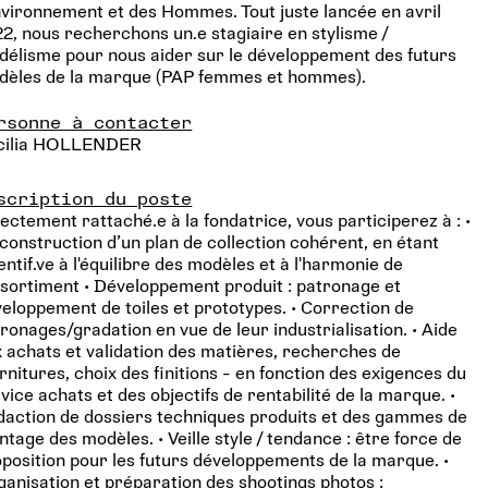
nvironnement et des Hommes. Tout juste lancée en avril
2, nous recherchons un.e stagiaire en stylisme /
élisme pour nous aider sur le développement des futurs
dèles de la marque (PAP femmes et hommes).
rsonne à contacter
cilia HOLLENDER
scription du poste
ectement rattaché.e à la fondatrice, vous participerez à : •
construction d’un plan de collection cohérent, en étant
entif.ve à l'équilibre des modèles et à l'harmonie de
ssortiment • Développement produit : patronage et
eloppement de toiles et prototypes. • Correction de
ronages/gradation en vue de leur industrialisation. • Aide
 achats et validation des matières, recherches de
rnitures, choix des finitions - en fonction des exigences du
vice achats et des objectifs de rentabilité de la marque. •
action de dossiers techniques produits et des gammes de
tage des modèles. • Veille style / tendance : être force de
position pour les futurs développements de la marque. •
anisation et préparation des shootings photos :