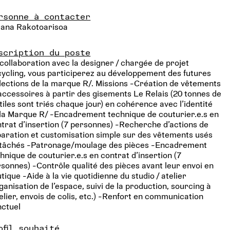
rsonne à contacter
rana Rakotoarisoa
scription du poste
collaboration avec la designer / chargée de projet
ycling, vous participerez au développement des futures
lections de la marque R/. Missions -Création de vêtements
accessoires à partir des gisements Le Relais (20 tonnes de
tiles sont triés chaque jour) en cohérence avec l’identité
la Marque R/ -Encadrement technique de couturier.e.s en
trat d’insertion (7 personnes) -Recherche d’actions de
aration et customisation simple sur des vêtements usés
 tâchés -Patronage/moulage des pièces -Encadrement
hnique de couturier.e.s en contrat d’insertion (7
sonnes) -Contrôle qualité des pièces avant leur envoi en
tique -Aide à la vie quotidienne du studio / atelier
ganisation de l’espace, suivi de la production, sourcing à
telier, envois de colis, etc.) -Renfort en communication
nctuel
ofil souhaité