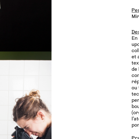
Pe
Mi
De
En 
upc
col
et 
tex
de 
con
rép
ou
tec
per
bou
(or
l’a
po
Pr