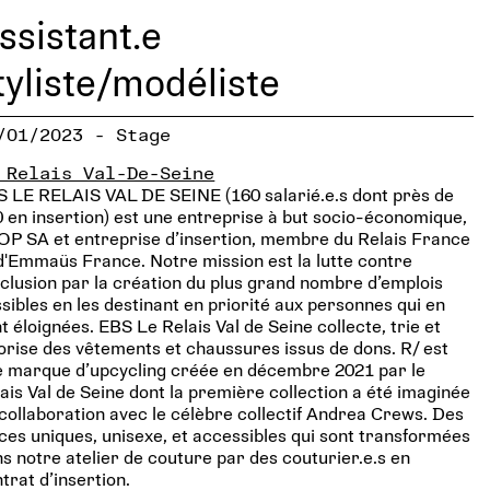
ssistant.e
tyliste/modéliste
/01/2023 - Stage
 Relais Val-De-Seine
 LE RELAIS VAL DE SEINE (160 salarié.e.s dont près de
 en insertion) est une entreprise à but socio-économique,
P SA et entreprise d’insertion, membre du Relais France
d'Emmaüs France. Notre mission est la lutte contre
xclusion par la création du plus grand nombre d’emplois
sibles en les destinant en priorité aux personnes qui en
t éloignées. EBS Le Relais Val de Seine collecte, trie et
orise des vêtements et chaussures issus de dons. R/ est
e marque d’upcycling créée en décembre 2021 par le
ais Val de Seine dont la première collection a été imaginée
collaboration avec le célèbre collectif Andrea Crews. Des
ces uniques, unisexe, et accessibles qui sont transformées
s notre atelier de couture par des couturier.e.s en
trat d’insertion.