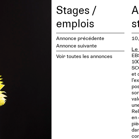
Stages /
A
emplois
s
Annonce précédente
10
Annonce suivante
Le
EBS
Voir toutes les annonces
100
SCO
et 
l’e
pos
son
val
un
Rel
en 
piè
dan
con