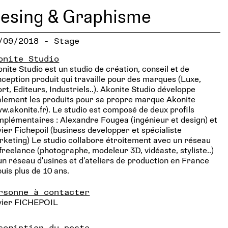
esing & Graphisme
/09/2018 - Stage
onite Studio
nite Studio est un studio de création, conseil et de
ception produit qui travaille pour des marques (Luxe,
rt, Editeurs, Industriels..). Akonite Studio développe
lement les produits pour sa propre marque Akonite
w.akonite.fr). Le studio est composé de deux profils
plémentaires : Alexandre Fougea (ingénieur et design) et
ier Fichepoil (business developper et spécialiste
keting) Le studio collabore étroitement avec un réseau
freelance (photographe, modeleur 3D, vidéaste, styliste..)
un réseau d'usines et d'ateliers de production en France
uis plus de 10 ans.
rsonne à contacter
vier FICHEPOIL
scription du poste