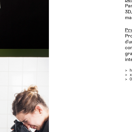
Par
3D,
ma
Pr
Pro
d'u
co
gra
int
>
>
> 