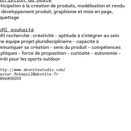
ticipation à la création de produits, modélisation et rendu
 développement produit, graphisme et mise en page,
quettage
ofil souhaité
fil recherché : créativité - aptitude à s'intégrer au sein
ne équipe projet pluridisciplinaire - capacité à
mmuniquer sa création - sens du produit - compétences
phiques - force de proposition - curiosité - autonomie -
érêt pour les sports outdoor
http://www.akonitestudio.com/
xavier.fichepoil@akonite.fr
0664906203