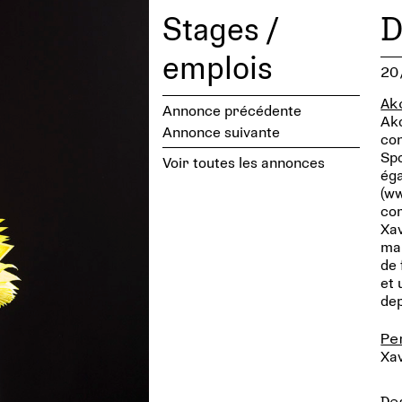
Stages /
D
emplois
20
Ak
Annonce précédente
Ako
Annonce suivante
con
Spo
Voir toutes les annonces
éga
(ww
com
Xav
mar
de 
et 
dep
Pe
Xa
De