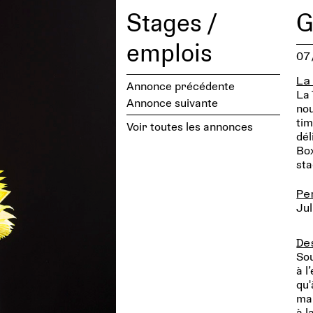
Stages /
G
emplois
07
La
Annonce précédente
La 
Annonce suivante
nou
tim
Voir toutes les annonces
dél
Box
sta
Pe
Ju
De
Sou
à l
qu'
man
à l