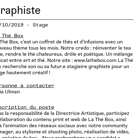
raphiste
/10/2019 - Stage
 Thé Box
Thé Box, c’est un coffret de thés et d’infusions avec un
veau thème tous les mois. Notre credo : réinventer le tea
e, rendre le thé chaleureux, drôle et poétique. Un mélange
icat entre art et thé. Notre site : www.lathebox.com La Thé
 recherche son ou sa futur.e stagiaire graphiste pour un
ge hautement créatif !
rsonne à contacter
lia Ulman
scription du poste
s la responsabilité de la Directrice Artistique, participez
’élaboration du contenu print et web de La Thé Box, ainsi
à l'animation des réseaux sociaux avec notre community
ager, au stylisme et shooting photo, réalisation de vidéo,
a création de box... Nous recherchons un.e candidat.e