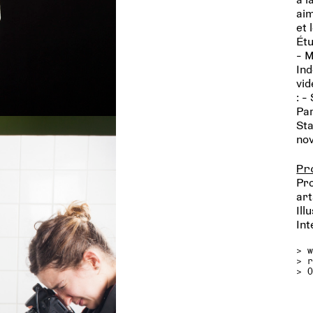
aim
et 
Étu
- M
Ind
vid
: -
Par
Sta
no
Pr
Pro
art
Ill
Int
>
>
> 