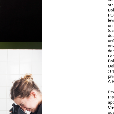
str
Bol
POS
lev
un 
(ca
des
cré
env
dan
t’e
Bol
Déb
: P
pr
À 
Pr
PR
app
C’e
qua