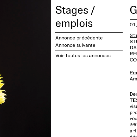
Stages /
G
emplois
01
St
Annonce précédente
ST
Annonce suivante
DA
RE
Voir toutes les annonces
CO
Pe
Am
De
TE
vis
pro
réa
360
art
déc