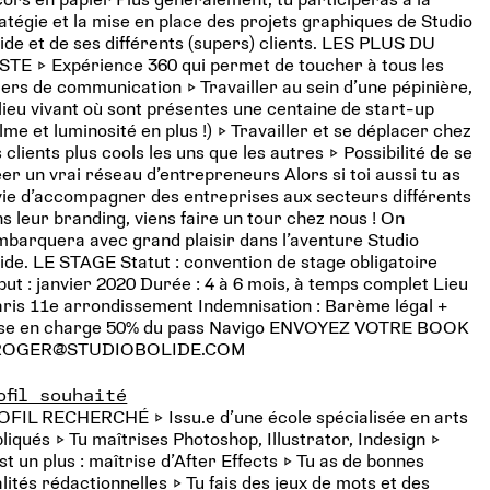
atégie et la mise en place des projets graphiques de Studio
ide et de ses différents (supers) clients. LES PLUS DU
TE ▷ Expérience 360 qui permet de toucher à tous les
iers de communication ▷ Travailler au sein d’une pépinière,
lieu vivant où sont présentes une centaine de start-up
lme et luminosité en plus !) ▷ Travailler et se déplacer chez
 clients plus cools les uns que les autres ▷ Possibilité de se
er un vrai réseau d’entrepreneurs Alors si toi aussi tu as
ie d’accompagner des entreprises aux secteurs différents
s leur branding, viens faire un tour chez nous ! On
mbarquera avec grand plaisir dans l’aventure Studio
ide. LE STAGE Statut : convention de stage obligatoire
ut : janvier 2020 Durée : 4 à 6 mois, à temps complet Lieu
aris 11e arrondissement Indemnisation : Barème légal +
ise en charge 50% du pass Navigo ENVOYEZ VOTRE BOOK
ROGER@STUDIOBOLIDE.COM
ofil souhaité
OFIL RECHERCHÉ ▷ Issu.e d’une école spécialisée en arts
liqués ▷ Tu maîtrises Photoshop, Illustrator, Indesign ▷
st un plus : maîtrise d’After Effects ▷ Tu as de bonnes
lités rédactionnelles ▷ Tu fais des jeux de mots et des