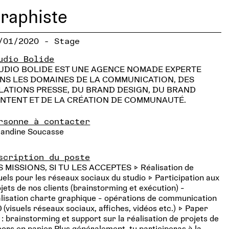
raphiste
/01/2020 - Stage
udio Bolide
UDIO BOLIDE EST UNE AGENCE NOMADE EXPERTE
NS LES DOMAINES DE LA COMMUNICATION, DES
LATIONS PRESSE, DU BRAND DESIGN, DU BRAND
NTENT ET DE LA CRÉATION DE COMMUNAUTÉ.
rsonne à contacter
andine Soucasse
scription du poste
S MISSIONS, SI TU LES ACCEPTES ▷ Réalisation de
uels pour les réseaux sociaux du studio ▷ Participation aux
jets de nos clients (brainstorming et exécution) -
lisation charte graphique - opérations de communication
 (visuels réseaux sociaux, affiches, vidéos etc.) ▷ Paper
 : brainstorming et support sur la réalisation de projets de
ors en papier Plus généralement, tu participeras à la