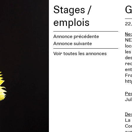
Stages /
G
emplois
22
Ne
Annonce précédente
NEX
Annonce suivante
loc
le
Voir toutes les annonces
des
rec
ent
Fra
ht
Pe
Jul
De
La 
Com
aur