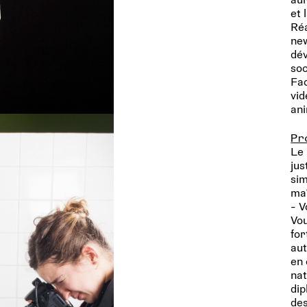
et 
Réa
new
dév
soc
Fac
vid
ani
Pr
Le 
jus
sim
maî
- V
Vou
for
aut
en 
nat
dip
des