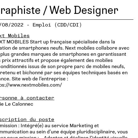
raphiste / Web Designer
/08/2022 - Emploi (CDD/CDI)
xt Mobiles
T MOBILES Start up française spécialisée dans la
ation de smartphones neufs. Next mobiles collabore avec
s plus grandes marques de smartphones en garantissant
 prix attractifs et propose également des mobiles
onditionnés issus de son propre parc de mobiles neufs,
retenu et bichonné par ses équipes techniques basés en
nce. Site web de l’entreprise :
tps://www.nextmobiles.com/
rsonne à contacter
ie Le Calonnec
scription du poste
mission : Intégré(e) au service Marketing et
munication au sein d’une équipe pluridisciplinaire, vous
ez pour mission : - Adapter et décliner l’identité visuelle