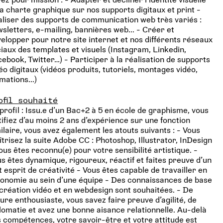
la charte graphique sur nos supports digitaux et print -
liser des supports de communication web très variés :
sletters, e-mailing, bannières web... - Créer et
elopper pour notre site internet et nos différents réseaux
iaux des templates et visuels (Instagram, Linkedin,
ebook, Twitter…) - Participer à la réalisation de supports
éo digitaux (vidéos produits, tutoriels, montages vidéo,
mations...)
ofil souhaité
profil : Issu.e d’un Bac+2 à 5 en école de graphisme, vous
tifiez d’au moins 2 ans d’expérience sur une fonction
ilaire, vous avez également les atouts suivants : - Vous
trisez la suite Adobe CC : Photoshop, Illustrator, InDesign
ous êtes reconnu(e) pour votre sensibilité artistique. -
s êtes dynamique, rigoureux, réactif et faites preuve d’un
t esprit de créativité - Vous êtes capable de travailler en
onomie au sein d’une équipe - Des connaissances de base
création vidéo et en webdesign sont souhaitées. - De
ure enthousiaste, vous savez faire preuve d’agilité, de
lomatie et avez une bonne aisance relationnelle. Au-delà
 compétences, votre savoir-être et votre attitude est