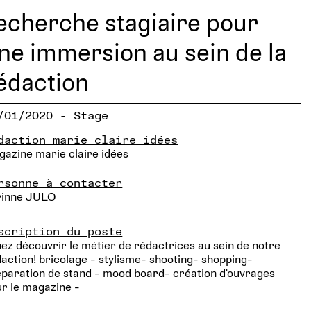
echerche stagiaire pour
ne immersion au sein de la
édaction
/01/2020 - Stage
daction marie claire idées
azine marie claire idées
rsonne à contacter
rinne JULO
scription du poste
ez découvrir le métier de rédactrices au sein de notre
action! bricolage - stylisme- shooting- shopping-
paration de stand - mood board- création d'ouvrages
r le magazine -