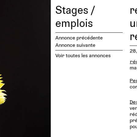
Stages /
r
emplois
u
r
Annonce précédente
Annonce suivante
28
Voir toutes les annonces
ré
mag
Pe
co
De
ven
réd
pré
pou