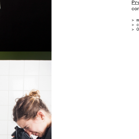
Pr
con
>
>
> 