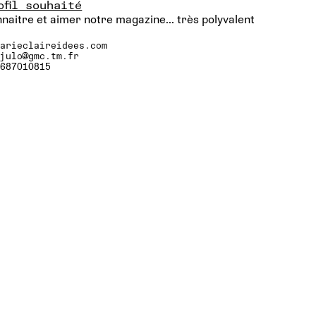
ofil souhaité
naitre et aimer notre magazine... très polyvalent
marieclaireidees.com
cjulo@gmc.tm.fr
0687010815