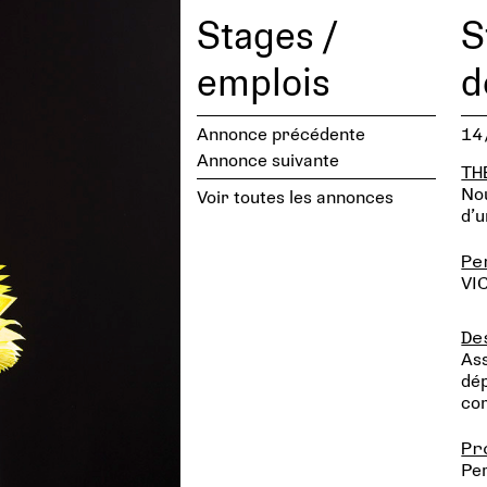
Stages /
S
emplois
d
Annonce précédente
14
Annonce suivante
TH
Nou
Voir toutes les annonces
d’u
Pe
VI
De
Ass
dép
com
Pr
Per