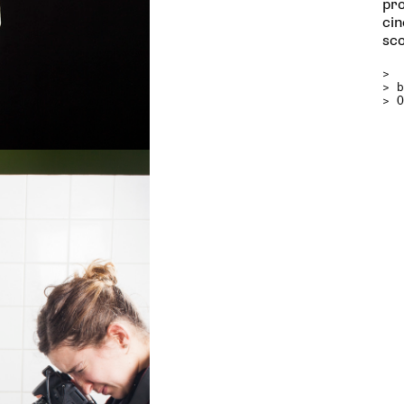
pro
cin
sco
>
>
> 