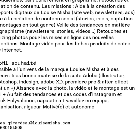
ation de contenu. Les missions : Aide à la création des
ports digitaux de Louise Misha (site web, newsletters, ads)
e à la création de contenu social (stories, reels, captation
montages en tout genre) Veille des tendances en matière
graphisme (newsletters, stories, videos ..) Retouches et
izing photos pour les mises en ligne des nouvelles
lections. Montage vidéo pour les fiches produits de notre
e internet.
ofil souhaité
sible à l’univers de la marque Louise Misha et à ses
eurs Très bonne maîtrise de la suite Adobe (illustrator,
toshop, indesign, adobe XD, première pro & after effect
t un +) Aisance avec la photo, la vidéo et le montage est un
i + Au fait des tendances et des codes d’instagram et
tok Polyvalence, capacité à travailler en équipe,
anisation, rigueur Motivé(e) et autonome
lea.girardeau@louisemisha.com
0660194909