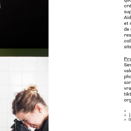
cré
sup
Aid
et 
de 
res
col
sit
Pr
Sen
val
pho
son
vra
tik
org
>
>
> 