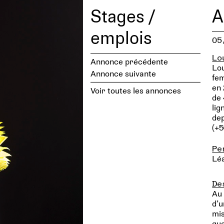
Stages /
A
emplois
05
Lo
Annonce précédente
Lou
Annonce suivante
fem
en 
Voir toutes les annonces
de 
lig
dep
(+5
Pe
Lé
De
Au 
d’u
mis
quo