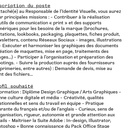
scription du poste
taché(e) au Responsable de l’Identité Visuelle, vous aurez
r principales missions : - Contribuer à la réalisation
utils de communication « print » et des supports
ériques pour les besoins de la marque (brochures,
itations, lookbooks, packaging, plaquettes, fiches produit,
sletters, contenu Réseaux Sociaux - images, illustrations
- Exécuter et harmoniser les graphiques des documents
éation de maquettes, mise en page, traitements des
ges…) - Participer à l’organisation et préparation des
otings. - Suivre la production auprès des fournisseurs
primeries, entre autres) : Demande de devis, mise au
nt des fichiers…
ofil souhaité
ormation : Diplôme Design Graphique / Arts Graphiques -
ne culture digitale et média - Créativité, qualités
ationnelles et sens du travail en équipe - Pratique
rante du français et/ou de l'anglais - Curieux, sens de
rganisation, rigueur, autonomie et grande attention aux
ails - Maîtriser la Suite Adobe : In-design, Illustrator,
otoshop + Bonne connaissance du Pack Office Stage