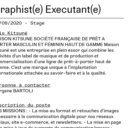
raphist(e) Executant(e)
/09/2020 - Stage
is Kitsuné
ISON KITSUNE SOCIÉTÉ FRANÇAISE DE PRÊT A
RTER MASCULIN ET FÉMININ HAUT DE GAMME Maison
suné est une entreprise en plein essor qui combine les
ivités d'un label de musique et de production et
mercialisation d’une ligne de prêt-à-porter haut de
me. C'est une marque unique à l’implantation
ernationale attachée au savoir-faire et à la qualité.
rsonne à contacter
rgane BARTOLI
scription du poste
 MISSIONS : - La mise au format et retouches d’images
essaire à la communication digitale pour nos réseaux
iaux, site e-commerce, et newsletters. - La mise en page
la mise à jour de supports de communication/presse :