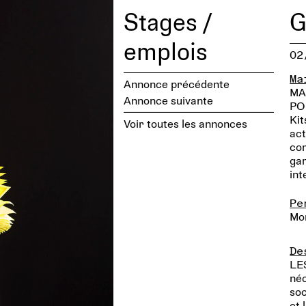
Stages /
G
emplois
02
Ma
Annonce précédente
MA
Annonce suivante
PO
Kit
Voir toutes les annonces
act
com
gam
int
Pe
Mo
De
LES
néc
soc
et 