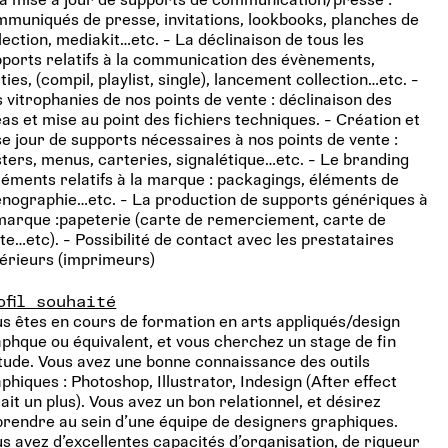
muniqués de presse, invitations, lookbooks, planches de
lection, mediakit…etc. - La déclinaison de tous les
ports relatifs à la communication des évènements,
ties, (compil, playlist, single), lancement collection…etc. -
 vitrophanies de nos points de vente : déclinaison des
as et mise au point des fichiers techniques. - Création et
e jour de supports nécessaires à nos points de vente :
ters, menus, carteries, signalétique…etc. - Le branding
léments relatifs à la marque : packagings, éléments de
nographie…etc. - La production de supports génériques à
marque :papeterie (carte de remerciement, carte de
ite…etc). - Possibilité de contact avec les prestataires
érieurs (imprimeurs)
ofil souhaité
s êtes en cours de formation en arts appliqués/design
phque ou équivalent, et vous cherchez un stage de fin
tude. Vous avez une bonne connaissance des outils
phiques : Photoshop, Illustrator, Indesign (After effect
ait un plus). Vous avez un bon relationnel, et désirez
rendre au sein d’une équipe de designers graphiques.
s avez d’excellentes capacités d’organisation, de rigueur