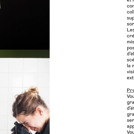
com
col
sup
sor
Les
cré
mis
pos
d’é
scé
la 
vis
ext
Pr
Vou
gra
d’é
gra
ser
app
Vou