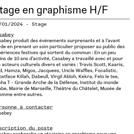
tage en graphisme H/F
/01/2024 - Stage
sabey
abey produit des événements surprenants et à l’avant
de en prenant un soin particulier proposer au public des
ériences festives qui sortent du commun : En un peu
ns de 10 ans d’activité, Casabey a travaillé avec et pour
 acteurs culturels divers et variés : Travis Scott, Kaaris,
d, Hamza, Migos, Jacquees, Uncle Waffles, Focalistic,
stface Killah, Dabeull, Virgil Abloh, Kekra, Felo le tee,
ha T - Grande Arche de la Défense, Institut du monde
be, Mairie de Marseille, Théâtre du Châtelet, Musée de
Homme entre autres.
rsonne à contacter
sabey
scription du poste
sabey recherche un stagiaire en graphisme pour une