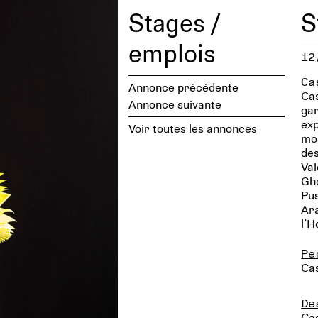
Stages /
S
emplois
12
Ca
Annonce précédente
Cas
Annonce suivante
gar
exp
Voir toutes les annonces
moi
des
Val
Gho
Pus
Ara
l’
Pe
Ca
De
Ca