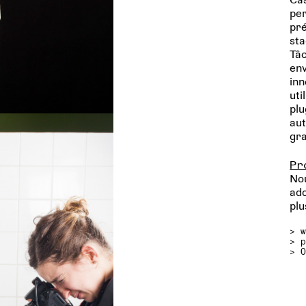
per
pré
sta
Tâc
env
inn
uti
plu
aut
gr
Pr
Nou
ado
plu
>
>
> 