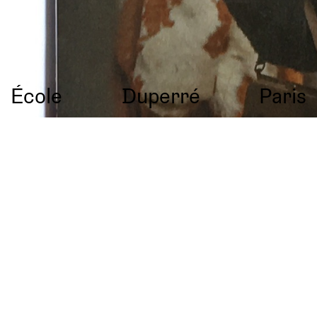
École
Duperré
Paris