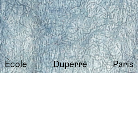
École
Duperré
Paris