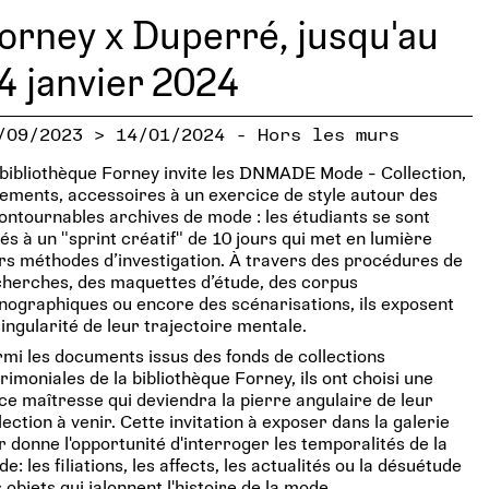
orney x Duperré, jusqu'au
4 janvier 2024
/09/2023 > 14/01/2024 - Hors les murs
bibliothèque Forney invite les DNMADE Mode - Collection,
ements, accessoires à un exercice de style autour des
ontournables archives de mode : les étudiants se sont
rés à un "sprint créatif" de 10 jours qui met en lumière
rs méthodes d’investigation. À travers des procédures de
herches, des maquettes d’étude, des corpus
nographiques ou encore des scénarisations, ils exposent
singularité de leur trajectoire mentale.
mi les documents issus des fonds de collections
rimoniales de la bibliothèque Forney, ils ont choisi une
ce maîtresse qui deviendra la pierre angulaire de leur
lection à venir. Cette invitation à exposer dans la galerie
r donne l'opportunité d'interroger les temporalités de la
e: les filiations, les affects, les actualités ou la désuétude
 objets qui jalonnent l'histoire de la mode.