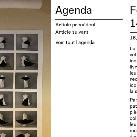
Agenda
F
1
Article précédent
Article suivant
16
Voir tout l'agenda
La 
vêt
inc
liv
leu
rec
ico
la 
Par
pat
piè
col
leu
mod
des