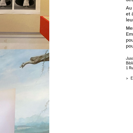
Au 
et 
leu
Mer
Emm
pou
pou
Jusq
Bib
1 Ru
>