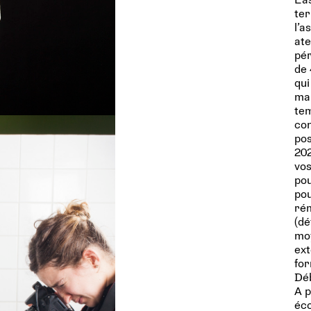
ter
l’a
ate
pér
de 
qui
mai
tem
con
pos
202
vos
pou
pou
rém
(dé
moy
ext
for
Déb
A p
éco