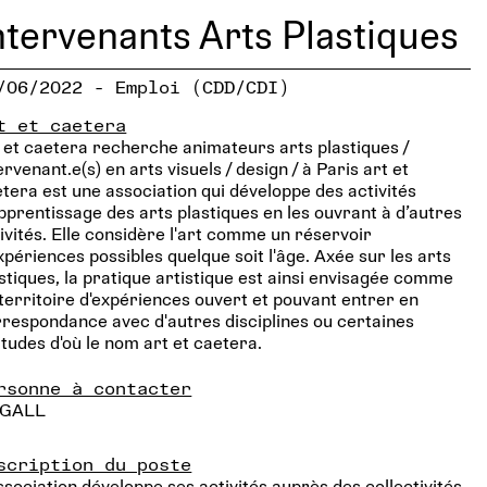
ntervenants Arts Plastiques
/06/2022 - Emploi (CDD/CDI)
t et caetera
 et caetera recherche animateurs arts plastiques /
ervenant.e(s) en arts visuels / design / à Paris art et
tera est une association qui développe des activités
pprentissage des arts plastiques en les ouvrant à d’autres
ivités. Elle considère l'art comme un réservoir
xpériences possibles quelque soit l'âge. Axée sur les arts
stiques, la pratique artistique est ainsi envisagée comme
territoire d'expériences ouvert et pouvant entrer en
respondance avec d'autres disciplines ou certaines
itudes d'où le nom art et caetera.
rsonne à contacter
 GALL
scription du poste
ssociation développe ses activités auprès des collectivités