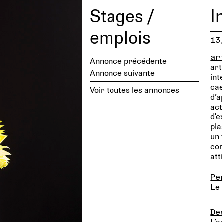
Stages /
I
emplois
13
ar
Annonce précédente
art
Annonce suivante
int
cae
Voir toutes les annonces
d’a
act
d'e
pla
un 
cor
att
Pe
Le
De
L’a