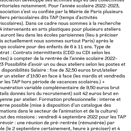
ritoriales notamment. Pour l’année scolaire 2022-2023,
ssociation s’est vu confiée par la Mairie de Paris plusieurs
liers périscolaires dits TAP (temps d’activités
iscolaires). Dans ce cadre nous sommes à la recherche
4 intervenants en arts plastiques pour plusieurs ateliers
 auront lieu dans les écoles parisiennes (lieu à préciser
s actuellement nous sommes surtout Paris) après le
ps scolaire pour des enfants de 6 à 11 ans. Type de
trat : Contrats intermittents (CDD ou CDI selon les
tes) à compter de la rentrée de l’année scolaire 2022-
3 Possibilité d’avoir un ou deux ateliers selon les postes et
 disponibilités Salaire : fixe de 32,50 euros brut/atelier
r un atelier d’1h30 en face à face (les mardis et vendredis
r les TAP hors période de vacances scolaires.) +
unération variable complémentaire de 9,50 euros brut
tails donnés lors du recrutement) soit 42 euros brut en
enne par atelier. Formation professionnelle : interne et
erne possible (mise à disposition d’un catalogue des
mations dans le secteur de l’animation et de la culture)
ut des missions : vendredi 4 septembre 2022 pour les TAP
révoir : une réunion de pré-rentrée (rémunérée) par
le (le 2 septembre certainement, heure à préciser) et 4